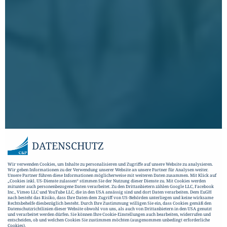
DATENSCHUTZ
Wir verwenden Cookies, um Inhalte zu personalisieren und Zugriffe auf unsere Website zu analysieren.
Wir geben Informationen zu der Verwendung unserer Website an unsere Partner für Analysen weiter.
Unsere Partner führen diese Informationen möglicherweise mit weiteren Daten zusammen. Mit Klick auf
„Cookies inkl. US-Dienste zulassen“ stimmen Sie der Nutzung dieser Dienste zu. Mit Cookies werden
mitunter auch personenbezogene Daten verarbeitet. Zu den Drittanbietern zählen Google LLC, Facebook
Inc., Vimeo LLC und YouTube LLC, die in den USA ansässig sind und dort Daten verarbeiten. Dem EuGH
nach besteht das Risiko, dass Ihre Daten dem Zugriff von US-Behörden unterliegen und keine wirksame
Rechtsbehelfe diesbezüglich besteht. Durch Ihre Zustimmung willigen Sie ein, dass Cookies gemäß den
Datenschutzrichtlinien dieser Website obwohl von uns, als auch von Drittanbietern in den USA genutzt
und verarbeitet werden dürfen. Sie können Ihre Cookie-Einstellungen auch bearbeiten, widerrufen und
entscheiden, ob und welchen Cookies Sie zustimmen möchten (ausgenommen unbedingt erforderliche
Cookies).