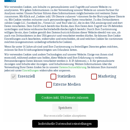
Wir verwenden Cookies, um Inhalte zu personalisieren und Zugriffe auf unsere Website zu
analysieren. Wir geben Informationen zu der Verwendung unserer Website an unsere Partner für
Analysen weiter. Unsere Partner führen diese Informationen möglicherweise mit weiteren Daten
zusammen. Mit Klick auf „Cookies inkl. US-Dienste zulassen“ stimmen Sie der Nutzung dieser Dienste
zu. Mit Cookies werden mitunter auch personenbezogene Daten verarbeitet. Zu den Drittanbietern
zählen Google LLC, Facebook Inc., Vimeo LLC und YouTube LLC, die in den USA ansässig sind und dort
Daten verarbeiten. Dem EuGH nach besteht das Risiko, dass Ihre Daten dem Zugriff von US-Behörden
unterliegen und keine wirksame Rechtsbehelfe diesbezüglich besteht. Durch Ihre Zustimmung
willigen Sie ein, dass Cookies gemäß den Datenschutzrichtlinien dieser Website obwohl von uns, als
auch von Drittanbietern in den USA genutzt und verarbeitet werden dürfen. Sie können Ihre Cookie-
Einstellungen auch bearbeiten, widerrufen und entscheiden, ob und welchen Cookies Sie zustimmen
möchten (ausgenommen unbedingt erforderliche Cookies).
Wenn Sie unter 16 Jahre alt sind und Ihre Zustimmung zu freiwilligen Diensten geben möchten,
müssen Sie Ihre Erziehungsberechtigten um Erlaubnis bitten.
Wir verwenden Cookies und andere Technologien auf unserer Website. Einige von ihnen sind
essenziell, während andere uns helfen, diese Website und Ihre Erfahrung zu verbessern.
Personenbezogene Daten können verarbeitet werden (z. B. IP-Adressen), z. B. für personalisierte
Anzeigen und Inhalte oder Anzeigen- und Inhaltsmessung.
Weitere Informationen über die
Verwendung Ihrer Daten finden Sie in unserer
Datenschutzerklärung
.
Sie können Ihre Auswahl
jederzeit unter
Einstellungen
widerrufen oder anpassen.
DATENSCHUTZ
Essenziell
Statistiken
Marketing
Externe Medien
Cookies inkl. US-Dienste zulassen
Speichern
Nur essenzielle Cookies akzeptieren
Individuelle Datenschutzeinstellungen