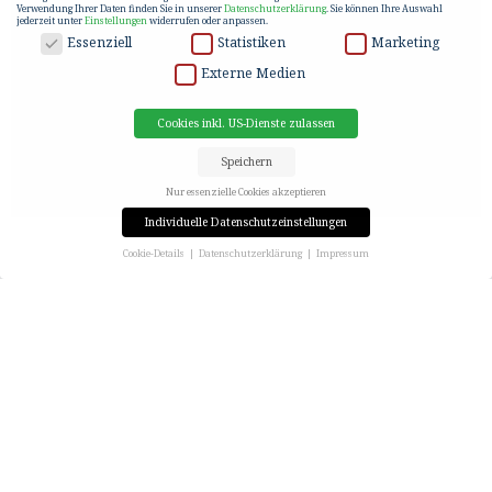
Verwendung Ihrer Daten finden Sie in unserer
Datenschutzerklärung
.
Sie können Ihre Auswahl
jederzeit unter
Einstellungen
widerrufen oder anpassen.
DATENSCHUTZ
Essenziell
Statistiken
Marketing
Externe Medien
Cookies inkl. US-Dienste zulassen
Speichern
Nur essenzielle Cookies akzeptieren
Individuelle Datenschutzeinstellungen
Cookie-Details
Datenschutzerklärung
Impressum
Datenschutzeinstellungen
C&P INNOVATIONS:
Wenn Sie unter 16 Jahre alt sind und Ihre Zustimmung zu freiwilligen Diensten geben möchten,
müssen Sie Ihre Erziehungsberechtigten um Erlaubnis bitten.
AUFTAKTEVENT RAY
Wir verwenden Cookies und andere Technologien auf unserer Website. Einige von ihnen sind
essenziell, während andere uns helfen, diese Website und Ihre Erfahrung zu verbessern.
Personenbezogene Daten können verarbeitet werden (z. B. IP-Adressen), z. B. für personalisierte
Anzeigen und Inhalte oder Anzeigen- und Inhaltsmessung.
Weitere Informationen über die
Verwendung Ihrer Daten finden Sie in unserer
Datenschutzerklärung
.
Am 01.06. präsentierte die C&P im Zuge einer
Hier finden Sie eine Übersicht über alle verwendeten Cookies. Sie können Ihre Einwilligung zu ganzen
Kategorien geben oder sich weitere Informationen anzeigen lassen und so nur bestimmte Cookies
exklusiven Auftaktveranstaltung im JUWEL Wien
auswählen.
das erste
C&P Serviced Apartment
Investment
Cookies inkl. US-Dienste zulassen
Speichern
Nur essenzielle Cookies akzeptieren
Projekt.
Zurück