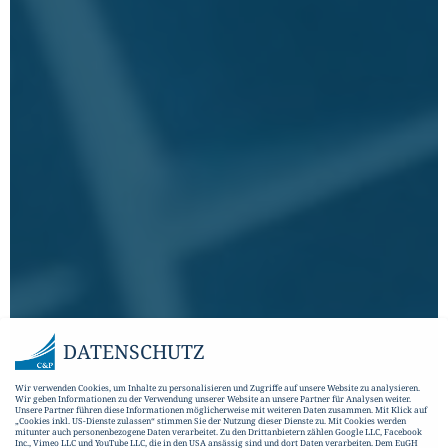
DATENSCHUTZ
Wir verwenden Cookies, um Inhalte zu personalisieren und Zugriffe auf unsere Website zu analysieren.
Wir geben Informationen zu der Verwendung unserer Website an unsere Partner für Analysen weiter.
Unsere Partner führen diese Informationen möglicherweise mit weiteren Daten zusammen. Mit Klick auf
„Cookies inkl. US-Dienste zulassen“ stimmen Sie der Nutzung dieser Dienste zu. Mit Cookies werden
mitunter auch personenbezogene Daten verarbeitet. Zu den Drittanbietern zählen Google LLC, Facebook
Inc., Vimeo LLC und YouTube LLC, die in den USA ansässig sind und dort Daten verarbeiten. Dem EuGH