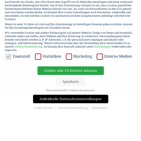
nach besteht das Risiko, dass Ihre Daten dem Zugriff von US-Behörden unterliegen und keine wirksame
Rechtsbehelfe diesbezüglich besteht. Durch Ihre Zustimmung willigen Sie ein, dass Cookies gemäß den
Datenschutzrichtlinien dieser Website obwohl von uns, als auch von Drittanbietern in den USA genutzt
und verarbeitet werden dürfen. Sie können Ihre Cookie-Einstellungen auch bearbeiten, widerrufen und
entscheiden, ob und welchen Cookies Sie zustimmen möchten (ausgenommen unbedingt erforderliche
Cookies).
Wenn Sie unter 16 Jahre alt sind und Ihre Zustimmung zu freiwilligen Diensten geben möchten, müssen
Sie Ihre Erziehungsberechtigten um Erlaubnis bitten.
Wir verwenden Cookies und andere Technologien auf unserer Website. Einige von ihnen sind essenziell,
während andere uns helfen, diese Website und Ihre Erfahrung zu verbessern.
Personenbezogene Daten
können verarbeitet werden (z. B. IP-Adressen), z. B. für personalisierte Anzeigen und Inhalte oder
Anzeigen- und Inhaltsmessung.
Weitere Informationen über die Verwendung Ihrer Daten finden Sie in
unserer
Datenschutzerklärung
.
Sie können Ihre Auswahl jederzeit unter
Einstellungen
widerrufen oder
anpassen.
DATENSCHUTZ
Essenziell
Statistiken
Marketing
Externe Medien
Cookies inkl. US-Dienste zulassen
Speichern
Nur essenzielle Cookies akzeptieren
Individuelle Datenschutzeinstellungen
Cookie-Details
Datenschutzerklärung
Impressum
Datenschutzeinstellungen
C&P BLUEPRINT
Wenn Sie unter 16 Jahre alt sind und Ihre Zustimmung zu freiwilligen Diensten geben möchten, müssen
Sie Ihre Erziehungsberechtigten um Erlaubnis bitten.
AUSGABE 02|2022
Wir verwenden Cookies und andere Technologien auf unserer Website. Einige von ihnen sind essenziell,
während andere uns helfen, diese Website und Ihre Erfahrung zu verbessern.
Personenbezogene Daten