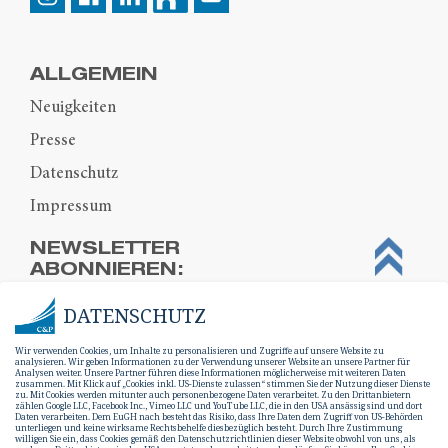
ALLGEMEIN
Neuigkeiten
Presse
Datenschutz
Impressum
NEWSLETTER
ABONNIEREN:
DATENSCHUTZ
Wir verwenden Cookies, um Inhalte zu personalisieren und Zugriffe auf unsere Website zu
analysieren. Wir geben Informationen zu der Verwendung unserer Website an unsere Partner für
Analysen weiter. Unsere Partner führen diese Informationen möglicherweise mit weiteren Daten
zusammen. Mit Klick auf „Cookies inkl. US-Dienste zulassen“ stimmen Sie der Nutzung dieser Dienste
zu. Mit Cookies werden mitunter auch personenbezogene Daten verarbeitet. Zu den Drittanbietern
zählen Google LLC, Facebook Inc., Vimeo LLC und YouTube LLC, die in den USA ansässig sind und dort
Daten verarbeiten. Dem EuGH nach besteht das Risiko, dass Ihre Daten dem Zugriff von US-Behörden
unterliegen und keine wirksame Rechtsbehelfe diesbezüglich besteht. Durch Ihre Zustimmung
willigen Sie ein, dass Cookies gemäß den Datenschutzrichtlinien dieser Website obwohl von uns, als