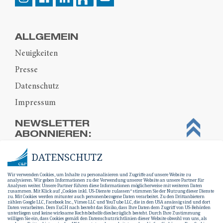
ALLGEMEIN
Neuigkeiten
Presse
Datenschutz
Impressum
NEWSLETTER
ABONNIEREN:
DATENSCHUTZ
Wir verwenden Cookies, um Inhalte zu personalisieren und Zugriffe auf unsere Website zu
analysieren. Wir geben Informationen zu der Verwendung unserer Website an unsere Partner für
Analysen weiter. Unsere Partner führen diese Informationen möglicherweise mit weiteren Daten
zusammen. Mit Klick auf „Cookies inkl. US-Dienste zulassen“ stimmen Sie der Nutzung dieser Dienste
zu. Mit Cookies werden mitunter auch personenbezogene Daten verarbeitet. Zu den Drittanbietern
zählen Google LLC, Facebook Inc., Vimeo LLC und YouTube LLC, die in den USA ansässig sind und dort
Daten verarbeiten. Dem EuGH nach besteht das Risiko, dass Ihre Daten dem Zugriff von US-Behörden
unterliegen und keine wirksame Rechtsbehelfe diesbezüglich besteht. Durch Ihre Zustimmung
willigen Sie ein, dass Cookies gemäß den Datenschutzrichtlinien dieser Website obwohl von uns, als