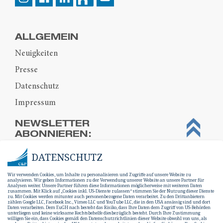
ALLGEMEIN
Neuigkeiten
Presse
Datenschutz
Impressum
NEWSLETTER
ABONNIEREN:
DATENSCHUTZ
Wir verwenden Cookies, um Inhalte zu personalisieren und Zugriffe auf unsere Website zu
analysieren. Wir geben Informationen zu der Verwendung unserer Website an unsere Partner für
Analysen weiter. Unsere Partner führen diese Informationen möglicherweise mit weiteren Daten
zusammen. Mit Klick auf „Cookies inkl. US-Dienste zulassen“ stimmen Sie der Nutzung dieser Dienste
zu. Mit Cookies werden mitunter auch personenbezogene Daten verarbeitet. Zu den Drittanbietern
zählen Google LLC, Facebook Inc., Vimeo LLC und YouTube LLC, die in den USA ansässig sind und dort
Daten verarbeiten. Dem EuGH nach besteht das Risiko, dass Ihre Daten dem Zugriff von US-Behörden
unterliegen und keine wirksame Rechtsbehelfe diesbezüglich besteht. Durch Ihre Zustimmung
willigen Sie ein, dass Cookies gemäß den Datenschutzrichtlinien dieser Website obwohl von uns, als