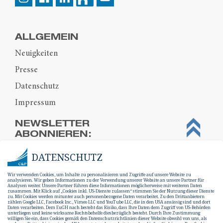
ALLGEMEIN
Neuigkeiten
Presse
Datenschutz
Impressum
NEWSLETTER
ABONNIEREN:
DATENSCHUTZ
Wir verwenden Cookies, um Inhalte zu personalisieren und Zugriffe auf unsere Website zu
analysieren. Wir geben Informationen zu der Verwendung unserer Website an unsere Partner für
Analysen weiter. Unsere Partner führen diese Informationen möglicherweise mit weiteren Daten
zusammen. Mit Klick auf „Cookies inkl. US-Dienste zulassen“ stimmen Sie der Nutzung dieser Dienste
zu. Mit Cookies werden mitunter auch personenbezogene Daten verarbeitet. Zu den Drittanbietern
zählen Google LLC, Facebook Inc., Vimeo LLC und YouTube LLC, die in den USA ansässig sind und dort
Daten verarbeiten. Dem EuGH nach besteht das Risiko, dass Ihre Daten dem Zugriff von US-Behörden
unterliegen und keine wirksame Rechtsbehelfe diesbezüglich besteht. Durch Ihre Zustimmung
willigen Sie ein, dass Cookies gemäß den Datenschutzrichtlinien dieser Website obwohl von uns, als