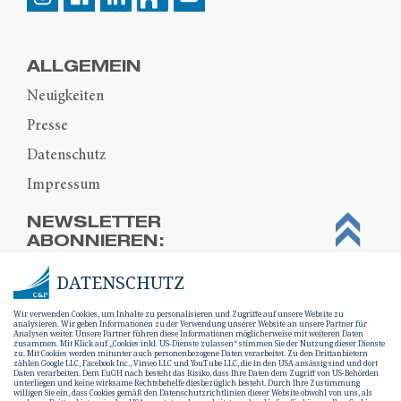
ALLGEMEIN
Neuigkeiten
Presse
Datenschutz
Impressum
NEWSLETTER
ABONNIEREN:
DATENSCHUTZ
Wir verwenden Cookies, um Inhalte zu personalisieren und Zugriffe auf unsere Website zu
analysieren. Wir geben Informationen zu der Verwendung unserer Website an unsere Partner für
Analysen weiter. Unsere Partner führen diese Informationen möglicherweise mit weiteren Daten
zusammen. Mit Klick auf „Cookies inkl. US-Dienste zulassen“ stimmen Sie der Nutzung dieser Dienste
zu. Mit Cookies werden mitunter auch personenbezogene Daten verarbeitet. Zu den Drittanbietern
zählen Google LLC, Facebook Inc., Vimeo LLC und YouTube LLC, die in den USA ansässig sind und dort
Daten verarbeiten. Dem EuGH nach besteht das Risiko, dass Ihre Daten dem Zugriff von US-Behörden
unterliegen und keine wirksame Rechtsbehelfe diesbezüglich besteht. Durch Ihre Zustimmung
willigen Sie ein, dass Cookies gemäß den Datenschutzrichtlinien dieser Website obwohl von uns, als