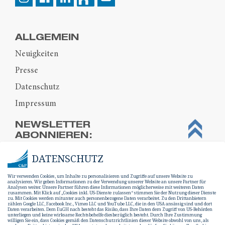
ALLGEMEIN
Neuigkeiten
Presse
Datenschutz
Impressum
NEWSLETTER
ABONNIEREN:
DATENSCHUTZ
Wir verwenden Cookies, um Inhalte zu personalisieren und Zugriffe auf unsere Website zu
analysieren. Wir geben Informationen zu der Verwendung unserer Website an unsere Partner für
Analysen weiter. Unsere Partner führen diese Informationen möglicherweise mit weiteren Daten
zusammen. Mit Klick auf „Cookies inkl. US-Dienste zulassen“ stimmen Sie der Nutzung dieser Dienste
zu. Mit Cookies werden mitunter auch personenbezogene Daten verarbeitet. Zu den Drittanbietern
zählen Google LLC, Facebook Inc., Vimeo LLC und YouTube LLC, die in den USA ansässig sind und dort
Daten verarbeiten. Dem EuGH nach besteht das Risiko, dass Ihre Daten dem Zugriff von US-Behörden
unterliegen und keine wirksame Rechtsbehelfe diesbezüglich besteht. Durch Ihre Zustimmung
willigen Sie ein, dass Cookies gemäß den Datenschutzrichtlinien dieser Website obwohl von uns, als