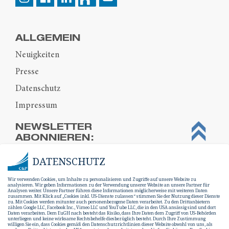
ALLGEMEIN
Neuigkeiten
Presse
Datenschutz
Impressum
NEWSLETTER
ABONNIEREN:
DATENSCHUTZ
Wir verwenden Cookies, um Inhalte zu personalisieren und Zugriffe auf unsere Website zu
analysieren. Wir geben Informationen zu der Verwendung unserer Website an unsere Partner für
Analysen weiter. Unsere Partner führen diese Informationen möglicherweise mit weiteren Daten
zusammen. Mit Klick auf „Cookies inkl. US-Dienste zulassen“ stimmen Sie der Nutzung dieser Dienste
zu. Mit Cookies werden mitunter auch personenbezogene Daten verarbeitet. Zu den Drittanbietern
zählen Google LLC, Facebook Inc., Vimeo LLC und YouTube LLC, die in den USA ansässig sind und dort
Daten verarbeiten. Dem EuGH nach besteht das Risiko, dass Ihre Daten dem Zugriff von US-Behörden
unterliegen und keine wirksame Rechtsbehelfe diesbezüglich besteht. Durch Ihre Zustimmung
willigen Sie ein, dass Cookies gemäß den Datenschutzrichtlinien dieser Website obwohl von uns, als