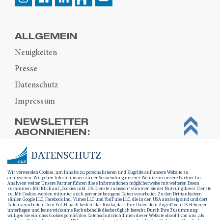
ALLGEMEIN
Neuigkeiten
Presse
Datenschutz
Impressum
NEWSLETTER
ABONNIEREN:
DATENSCHUTZ
Wir verwenden Cookies, um Inhalte zu personalisieren und Zugriffe auf unsere Website zu
analysieren. Wir geben Informationen zu der Verwendung unserer Website an unsere Partner für
Analysen weiter. Unsere Partner führen diese Informationen möglicherweise mit weiteren Daten
zusammen. Mit Klick auf „Cookies inkl. US-Dienste zulassen“ stimmen Sie der Nutzung dieser Dienste
zu. Mit Cookies werden mitunter auch personenbezogene Daten verarbeitet. Zu den Drittanbietern
zählen Google LLC, Facebook Inc., Vimeo LLC und YouTube LLC, die in den USA ansässig sind und dort
Daten verarbeiten. Dem EuGH nach besteht das Risiko, dass Ihre Daten dem Zugriff von US-Behörden
unterliegen und keine wirksame Rechtsbehelfe diesbezüglich besteht. Durch Ihre Zustimmung
willigen Sie ein, dass Cookies gemäß den Datenschutzrichtlinien dieser Website obwohl von uns, als