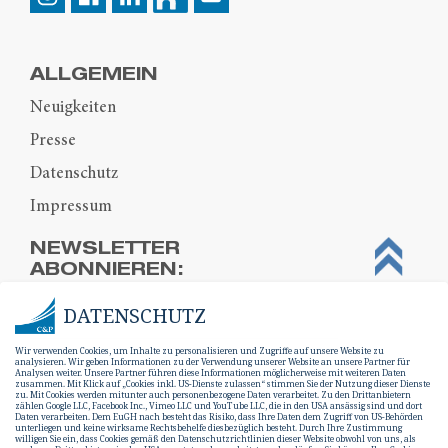
ALLGEMEIN
Neuigkeiten
Presse
Datenschutz
Impressum
NEWSLETTER
ABONNIEREN:
DATENSCHUTZ
Wir verwenden Cookies, um Inhalte zu personalisieren und Zugriffe auf unsere Website zu
analysieren. Wir geben Informationen zu der Verwendung unserer Website an unsere Partner für
Analysen weiter. Unsere Partner führen diese Informationen möglicherweise mit weiteren Daten
zusammen. Mit Klick auf „Cookies inkl. US-Dienste zulassen“ stimmen Sie der Nutzung dieser Dienste
zu. Mit Cookies werden mitunter auch personenbezogene Daten verarbeitet. Zu den Drittanbietern
zählen Google LLC, Facebook Inc., Vimeo LLC und YouTube LLC, die in den USA ansässig sind und dort
Daten verarbeiten. Dem EuGH nach besteht das Risiko, dass Ihre Daten dem Zugriff von US-Behörden
unterliegen und keine wirksame Rechtsbehelfe diesbezüglich besteht. Durch Ihre Zustimmung
willigen Sie ein, dass Cookies gemäß den Datenschutzrichtlinien dieser Website obwohl von uns, als