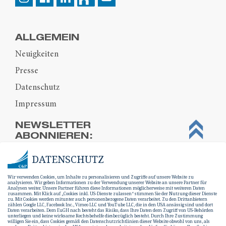
ALLGEMEIN
Neuigkeiten
Presse
Datenschutz
Impressum
NEWSLETTER
ABONNIEREN:
DATENSCHUTZ
Wir verwenden Cookies, um Inhalte zu personalisieren und Zugriffe auf unsere Website zu
analysieren. Wir geben Informationen zu der Verwendung unserer Website an unsere Partner für
Analysen weiter. Unsere Partner führen diese Informationen möglicherweise mit weiteren Daten
zusammen. Mit Klick auf „Cookies inkl. US-Dienste zulassen“ stimmen Sie der Nutzung dieser Dienste
zu. Mit Cookies werden mitunter auch personenbezogene Daten verarbeitet. Zu den Drittanbietern
zählen Google LLC, Facebook Inc., Vimeo LLC und YouTube LLC, die in den USA ansässig sind und dort
Daten verarbeiten. Dem EuGH nach besteht das Risiko, dass Ihre Daten dem Zugriff von US-Behörden
unterliegen und keine wirksame Rechtsbehelfe diesbezüglich besteht. Durch Ihre Zustimmung
willigen Sie ein, dass Cookies gemäß den Datenschutzrichtlinien dieser Website obwohl von uns, als