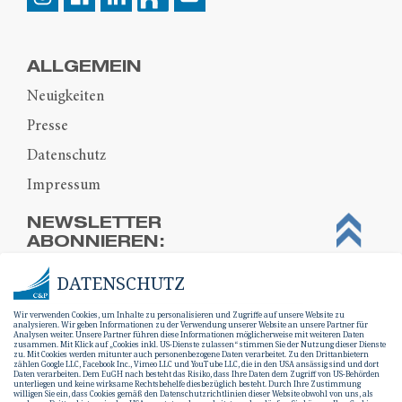
ALLGEMEIN
Neuigkeiten
Presse
Datenschutz
Impressum
NEWSLETTER
ABONNIEREN:
DATENSCHUTZ
Wir verwenden Cookies, um Inhalte zu personalisieren und Zugriffe auf unsere Website zu
analysieren. Wir geben Informationen zu der Verwendung unserer Website an unsere Partner für
Analysen weiter. Unsere Partner führen diese Informationen möglicherweise mit weiteren Daten
zusammen. Mit Klick auf „Cookies inkl. US-Dienste zulassen“ stimmen Sie der Nutzung dieser Dienste
zu. Mit Cookies werden mitunter auch personenbezogene Daten verarbeitet. Zu den Drittanbietern
zählen Google LLC, Facebook Inc., Vimeo LLC und YouTube LLC, die in den USA ansässig sind und dort
Daten verarbeiten. Dem EuGH nach besteht das Risiko, dass Ihre Daten dem Zugriff von US-Behörden
unterliegen und keine wirksame Rechtsbehelfe diesbezüglich besteht. Durch Ihre Zustimmung
willigen Sie ein, dass Cookies gemäß den Datenschutzrichtlinien dieser Website obwohl von uns, als