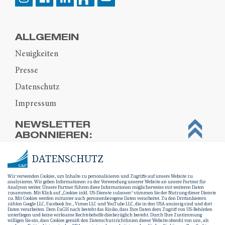
ALLGEMEIN
Neuigkeiten
Presse
Datenschutz
Impressum
NEWSLETTER
ABONNIEREN:
DATENSCHUTZ
Wir verwenden Cookies, um Inhalte zu personalisieren und Zugriffe auf unsere Website zu
analysieren. Wir geben Informationen zu der Verwendung unserer Website an unsere Partner für
Analysen weiter. Unsere Partner führen diese Informationen möglicherweise mit weiteren Daten
zusammen. Mit Klick auf „Cookies inkl. US-Dienste zulassen“ stimmen Sie der Nutzung dieser Dienste
zu. Mit Cookies werden mitunter auch personenbezogene Daten verarbeitet. Zu den Drittanbietern
zählen Google LLC, Facebook Inc., Vimeo LLC und YouTube LLC, die in den USA ansässig sind und dort
Daten verarbeiten. Dem EuGH nach besteht das Risiko, dass Ihre Daten dem Zugriff von US-Behörden
unterliegen und keine wirksame Rechtsbehelfe diesbezüglich besteht. Durch Ihre Zustimmung
willigen Sie ein, dass Cookies gemäß den Datenschutzrichtlinien dieser Website obwohl von uns, als