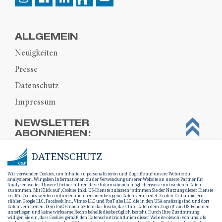
ALLGEMEIN
Neuigkeiten
Presse
Datenschutz
Impressum
NEWSLETTER
ABONNIEREN:
DATENSCHUTZ
Wir verwenden Cookies, um Inhalte zu personalisieren und Zugriffe auf unsere Website zu
analysieren. Wir geben Informationen zu der Verwendung unserer Website an unsere Partner für
Analysen weiter. Unsere Partner führen diese Informationen möglicherweise mit weiteren Daten
zusammen. Mit Klick auf „Cookies inkl. US-Dienste zulassen“ stimmen Sie der Nutzung dieser Dienste
zu. Mit Cookies werden mitunter auch personenbezogene Daten verarbeitet. Zu den Drittanbietern
zählen Google LLC, Facebook Inc., Vimeo LLC und YouTube LLC, die in den USA ansässig sind und dort
Daten verarbeiten. Dem EuGH nach besteht das Risiko, dass Ihre Daten dem Zugriff von US-Behörden
unterliegen und keine wirksame Rechtsbehelfe diesbezüglich besteht. Durch Ihre Zustimmung
willigen Sie ein, dass Cookies gemäß den Datenschutzrichtlinien dieser Website obwohl von uns, als