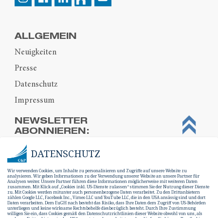
ALLGEMEIN
Neuigkeiten
Presse
Datenschutz
Impressum
NEWSLETTER
ABONNIEREN:
DATENSCHUTZ
Wir verwenden Cookies, um Inhalte zu personalisieren und Zugriffe auf unsere Website zu
analysieren. Wir geben Informationen zu der Verwendung unserer Website an unsere Partner für
Analysen weiter. Unsere Partner führen diese Informationen möglicherweise mit weiteren Daten
zusammen. Mit Klick auf „Cookies inkl. US-Dienste zulassen“ stimmen Sie der Nutzung dieser Dienste
zu. Mit Cookies werden mitunter auch personenbezogene Daten verarbeitet. Zu den Drittanbietern
zählen Google LLC, Facebook Inc., Vimeo LLC und YouTube LLC, die in den USA ansässig sind und dort
Daten verarbeiten. Dem EuGH nach besteht das Risiko, dass Ihre Daten dem Zugriff von US-Behörden
unterliegen und keine wirksame Rechtsbehelfe diesbezüglich besteht. Durch Ihre Zustimmung
willigen Sie ein, dass Cookies gemäß den Datenschutzrichtlinien dieser Website obwohl von uns, als