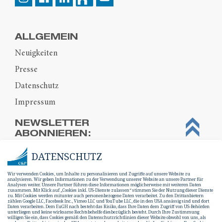
ALLGEMEIN
Neuigkeiten
Presse
Datenschutz
Impressum
NEWSLETTER
ABONNIEREN:
DATENSCHUTZ
Wir verwenden Cookies, um Inhalte zu personalisieren und Zugriffe auf unsere Website zu
analysieren. Wir geben Informationen zu der Verwendung unserer Website an unsere Partner für
Analysen weiter. Unsere Partner führen diese Informationen möglicherweise mit weiteren Daten
zusammen. Mit Klick auf „Cookies inkl. US-Dienste zulassen“ stimmen Sie der Nutzung dieser Dienste
zu. Mit Cookies werden mitunter auch personenbezogene Daten verarbeitet. Zu den Drittanbietern
zählen Google LLC, Facebook Inc., Vimeo LLC und YouTube LLC, die in den USA ansässig sind und dort
Daten verarbeiten. Dem EuGH nach besteht das Risiko, dass Ihre Daten dem Zugriff von US-Behörden
unterliegen und keine wirksame Rechtsbehelfe diesbezüglich besteht. Durch Ihre Zustimmung
willigen Sie ein, dass Cookies gemäß den Datenschutzrichtlinien dieser Website obwohl von uns, als