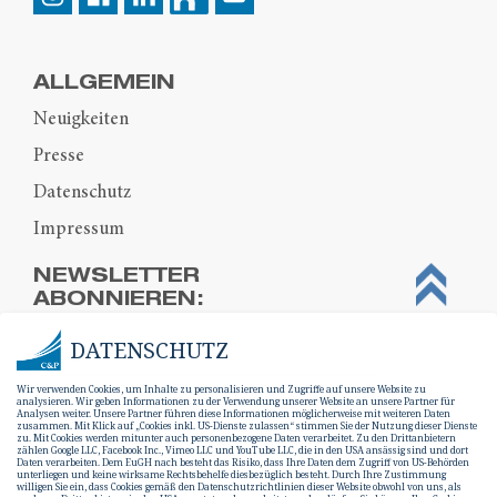
ALLGEMEIN
Neuigkeiten
Presse
Datenschutz
Impressum
NEWSLETTER
ABONNIEREN:
DATENSCHUTZ
Wir verwenden Cookies, um Inhalte zu personalisieren und Zugriffe auf unsere Website zu
analysieren. Wir geben Informationen zu der Verwendung unserer Website an unsere Partner für
Analysen weiter. Unsere Partner führen diese Informationen möglicherweise mit weiteren Daten
zusammen. Mit Klick auf „Cookies inkl. US-Dienste zulassen“ stimmen Sie der Nutzung dieser Dienste
zu. Mit Cookies werden mitunter auch personenbezogene Daten verarbeitet. Zu den Drittanbietern
zählen Google LLC, Facebook Inc., Vimeo LLC und YouTube LLC, die in den USA ansässig sind und dort
Daten verarbeiten. Dem EuGH nach besteht das Risiko, dass Ihre Daten dem Zugriff von US-Behörden
unterliegen und keine wirksame Rechtsbehelfe diesbezüglich besteht. Durch Ihre Zustimmung
willigen Sie ein, dass Cookies gemäß den Datenschutzrichtlinien dieser Website obwohl von uns, als