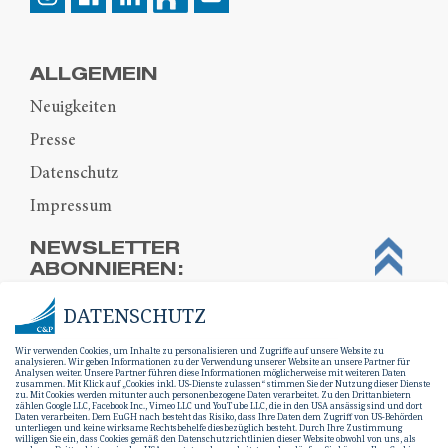
ALLGEMEIN
Neuigkeiten
Presse
Datenschutz
Impressum
NEWSLETTER
ABONNIEREN:
DATENSCHUTZ
Wir verwenden Cookies, um Inhalte zu personalisieren und Zugriffe auf unsere Website zu
analysieren. Wir geben Informationen zu der Verwendung unserer Website an unsere Partner für
Analysen weiter. Unsere Partner führen diese Informationen möglicherweise mit weiteren Daten
zusammen. Mit Klick auf „Cookies inkl. US-Dienste zulassen“ stimmen Sie der Nutzung dieser Dienste
zu. Mit Cookies werden mitunter auch personenbezogene Daten verarbeitet. Zu den Drittanbietern
zählen Google LLC, Facebook Inc., Vimeo LLC und YouTube LLC, die in den USA ansässig sind und dort
Daten verarbeiten. Dem EuGH nach besteht das Risiko, dass Ihre Daten dem Zugriff von US-Behörden
unterliegen und keine wirksame Rechtsbehelfe diesbezüglich besteht. Durch Ihre Zustimmung
willigen Sie ein, dass Cookies gemäß den Datenschutzrichtlinien dieser Website obwohl von uns, als