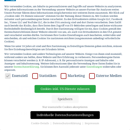
Wir verwenden Cookies, um Inhalte zu personalisieren und Zugriffe auf unsere Website zu analysieren.
Wir geben Informationen zu der Verwendung unserer Website an unsere Partner für Analysen weiter.
Unsere Partner führen diese Informationen möglicherweise mit weiteren Daten zusammen. Mit Klick auf
UNSERE PRODUKTE
„Cookies inkl. US-Dienste zulassen“ stimmen Sie der Nutzung dieser Dienste zu. Mit Cookies werden
mitunter auch personenbezogene Daten verarbeitet. Zu den Drittanbietern zählen Google LLC, Facebook
Inc., Vimeo LLC und YouTube LLC, die in den USA ansässig sind und dort Daten verarbeiten. Dem EuGH
C&P Anlegerwohnung
nach besteht das Risiko, dass Ihre Daten dem Zugriff von US-Behörden unterliegen und keine wirksame
Rechtsbehelfe diesbezüglich besteht. Durch Ihre Zustimmung willigen Sie ein, dass Cookies gemäß den
Datenschutzrichtlinien dieser Website obwohl von uns, als auch von Drittanbietern in den USA genutzt
C&P Vacation Properties
und verarbeitet werden dürfen. Sie können Ihre Cookie-Einstellungen auch bearbeiten, widerrufen und
entscheiden, ob und welchen Cookies Sie zustimmen möchten (ausgenommen unbedingt erforderliche
Cookies).
C&P Assets
Wenn Sie unter 16 Jahre alt sind und Ihre Zustimmung zu freiwilligen Diensten geben möchten, müssen
Sie Ihre Erziehungsberechtigten um Erlaubnis bitten.
C&P Innovations
Wir verwenden Cookies und andere Technologien auf unserer Website. Einige von ihnen sind essenziell,
während andere uns helfen, diese Website und Ihre Erfahrung zu verbessern.
Personenbezogene Daten
können verarbeitet werden (z. B. IP-Adressen), z. B. für personalisierte Anzeigen und Inhalte oder
C&P Immobilienbeteiligungen
Anzeigen- und Inhaltsmessung.
Weitere Informationen über die Verwendung Ihrer Daten finden Sie in
unserer
Datenschutzerklärung
.
Sie können Ihre Auswahl jederzeit unter
Einstellungen
widerrufen oder
anpassen.
C&P Commercial Units
DATENSCHUTZ
Essenziell
Statistiken
Marketing
Externe Medien
Cookies inkl. US-Dienste zulassen
Speichern
Nur essenzielle Cookies akzeptieren
ALLGEMEIN
Individuelle Datenschutzeinstellungen
Neuigkeiten
Cookie-Details
Datenschutzerklärung
Impressum