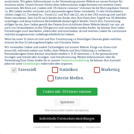
analysieren. Wir geben Informationen zu der Verwendung unserer Website an unsere Partner für
Analysen weiter. Unsere Partner führen diese Informationen möglicherweise mit weiteren Daten
zusammen. Mit Klick auf „Cookies inkl. US-Dienste zulassen“ stimmen Sie der Nutzung dieser Dienste
zu. Mit Cookies werden mitunter auch personenbezogene Daten verarbeitet. Zu den Drittanbietern
UNSERE PRODUKTE
zählen Google LLC, Facebook Inc., Vimeo LLC und YouTube LLC, die in den USA ansässig sind und dort
Daten verarbeiten. Dem EuGH nach besteht das Risiko, dass Ihre Daten dem Zugriff von US-Behörden
unterliegen und keine wirksame Rechtsbehelfe diesbezüglich besteht. Durch Ihre Zustimmung
C&P Anlegerwohnung
willigen Sie ein, dass Cookies gemäß den Datenschutzrichtlinien dieser Website obwohl von uns, als
auch von Drittanbietern in den USA genutzt und verarbeitet werden dürfen. Sie können Ihre Cookie-
Einstellungen auch bearbeiten, widerrufen und entscheiden, ob und welchen Cookies Sie zustimmen
C&P Vacation Properties
möchten (ausgenommen unbedingt erforderliche Cookies).
Wenn Sie unter 16 Jahre alt sind und Ihre Zustimmung zu freiwilligen Diensten geben möchten,
müssen Sie Ihre Erziehungsberechtigten um Erlaubnis bitten.
C&P Assets
Wir verwenden Cookies und andere Technologien auf unserer Website. Einige von ihnen sind
essenziell, während andere uns helfen, diese Website und Ihre Erfahrung zu verbessern.
C&P Innovations
Personenbezogene Daten können verarbeitet werden (z. B. IP-Adressen), z. B. für personalisierte
Anzeigen und Inhalte oder Anzeigen- und Inhaltsmessung.
Weitere Informationen über die
Verwendung Ihrer Daten finden Sie in unserer
Datenschutzerklärung
.
Sie können Ihre Auswahl
C&P Immobilienbeteiligungen
jederzeit unter
Einstellungen
widerrufen oder anpassen.
DATENSCHUTZ
Essenziell
Statistiken
Marketing
C&P Commercial Units
Externe Medien
Cookies inkl. US-Dienste zulassen
Speichern
Nur essenzielle Cookies akzeptieren
ALLGEMEIN
Individuelle Datenschutzeinstellungen
Neuigkeiten
Cookie-Details
Datenschutzerklärung
Impressum