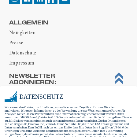
ALLGEMEIN
Neuigkeiten
Presse
Datenschutz
Impressum
NEWSLETTER
ABONNIEREN:
DATENSCHUTZ
Wir verwenden Cookies, um Inhalte zu personalisieren und Zugriffe auf unsere Website zu
analysieren. Wir geben Informationen zu der Verwendung unserer Website an unsere Partner für
Analysen weiter. Unsere Partner führen diese Informationen möglicherweise mit weiteren Daten
zusammen. Mit Klick auf „Cookies inkl. US-Dienste zulassen“ stimmen Sie der Nutzung dieser Dienste
zu. Mit Cookies werden mitunter auch personenbezogene Daten verarbeitet. Zu den Drittanbietern
zählen Google LLC, Facebook Inc., Vimeo LLC und YouTube LLC, die in den USA ansässig sind und dort
Daten verarbeiten. Dem EuGH nach besteht das Risiko, dass Ihre Daten dem Zugriff von US-Behörden
unterliegen und keine wirksame Rechtsbehelfe diesbezüglich besteht. Durch Ihre Zustimmung
willigen Sie ein, dass Cookies gemäß den Datenschutzrichtlinien dieser Website obwohl von uns, als