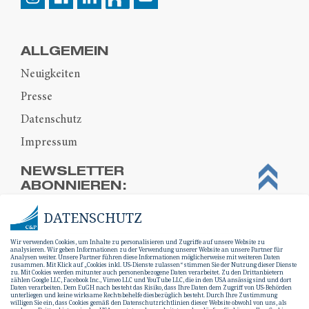
ALLGEMEIN
Neuigkeiten
Presse
Datenschutz
Impressum
NEWSLETTER
ABONNIEREN:
DATENSCHUTZ
Wir verwenden Cookies, um Inhalte zu personalisieren und Zugriffe auf unsere Website zu
analysieren. Wir geben Informationen zu der Verwendung unserer Website an unsere Partner für
Analysen weiter. Unsere Partner führen diese Informationen möglicherweise mit weiteren Daten
zusammen. Mit Klick auf „Cookies inkl. US-Dienste zulassen“ stimmen Sie der Nutzung dieser Dienste
zu. Mit Cookies werden mitunter auch personenbezogene Daten verarbeitet. Zu den Drittanbietern
zählen Google LLC, Facebook Inc., Vimeo LLC und YouTube LLC, die in den USA ansässig sind und dort
Daten verarbeiten. Dem EuGH nach besteht das Risiko, dass Ihre Daten dem Zugriff von US-Behörden
unterliegen und keine wirksame Rechtsbehelfe diesbezüglich besteht. Durch Ihre Zustimmung
willigen Sie ein, dass Cookies gemäß den Datenschutzrichtlinien dieser Website obwohl von uns, als