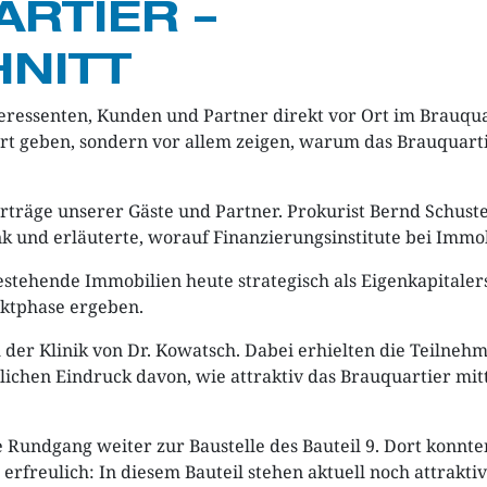
RTIER –
NITT
teressenten, Kunden und Partner direkt vor Ort im Brauq
AKTUELLE PROJEKTE
PRODUKTE
UNTERNEHM
rt geben, sondern vor allem zeigen, warum das Brauquarti
träge unserer Gäste und Partner. Prokurist Bernd Schuste
 und erläuterte, worauf Finanzierungsinstitute bei Immob
estehende Immobilien heute strategisch als Eigenkapitale
rktphase ergeben.
r Klinik von Dr. Kowatsch. Dabei erhielten die Teilnehme
ichen Eindruck davon, wie attraktiv das Brauquartier mit
ndgang weiter zur Baustelle des Bauteil 9. Dort konnten 
erfreulich: In diesem Bauteil stehen aktuell noch attrak