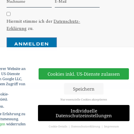
Hiermit stimme ich der
Datenschutz-
Erklärung
zu.
ANMELDEN
erer Website an
Cookies inkl. US-Dienste zulassen
. US-Dienste
n Google LLC,
dem Zugriff von
Speichern
okie-
ies).
Nur essenzielle Cookies akzeptieren
en.
Individuelle
re Erfahrung zu
Datenschutzeinstellungen
ltsmessung.
gen
widerrufen
Cookie-Details
Datenschutzerklärung
Impressum