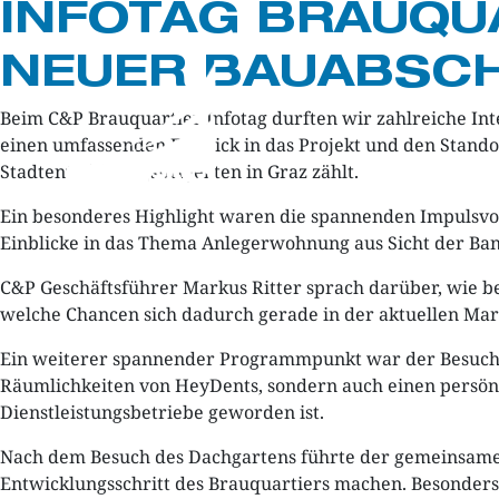
INFOTAG BRAUQUA
NEUER BAUABSCH
Beim C&P Brauquartier Infotag durften wir zahlreiche In
einen umfassenden Einblick in das Projekt und den Stando
Stadtentwicklungsprojekten in Graz zählt.
Ein besonderes Highlight waren die spannenden Impulsvor
Einblicke in das Thema Anlegerwohnung aus Sicht der Bank
C&P Geschäftsführer Markus Ritter sprach darüber, wie b
welche Chancen sich dadurch gerade in der aktuellen Ma
Ein weiterer spannender Programmpunkt war der Besuch de
Räumlichkeiten von HeyDents, sondern auch einen persönl
Dienstleistungsbetriebe geworden ist.
Nach dem Besuch des Dachgartens führte der gemeinsame Ru
Entwicklungsschritt des Brauquartiers machen. Besonders 