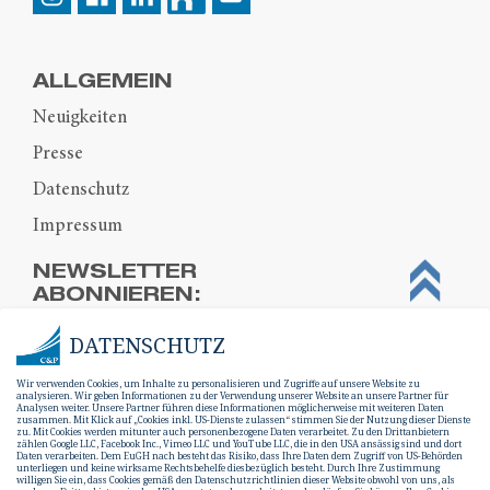
ALLGEMEIN
Neuigkeiten
Presse
Datenschutz
Impressum
NEWSLETTER
ABONNIEREN:
DATENSCHUTZ
Wir verwenden Cookies, um Inhalte zu personalisieren und Zugriffe auf unsere Website zu
analysieren. Wir geben Informationen zu der Verwendung unserer Website an unsere Partner für
Analysen weiter. Unsere Partner führen diese Informationen möglicherweise mit weiteren Daten
zusammen. Mit Klick auf „Cookies inkl. US-Dienste zulassen“ stimmen Sie der Nutzung dieser Dienste
zu. Mit Cookies werden mitunter auch personenbezogene Daten verarbeitet. Zu den Drittanbietern
zählen Google LLC, Facebook Inc., Vimeo LLC und YouTube LLC, die in den USA ansässig sind und dort
Daten verarbeiten. Dem EuGH nach besteht das Risiko, dass Ihre Daten dem Zugriff von US-Behörden
unterliegen und keine wirksame Rechtsbehelfe diesbezüglich besteht. Durch Ihre Zustimmung
willigen Sie ein, dass Cookies gemäß den Datenschutzrichtlinien dieser Website obwohl von uns, als