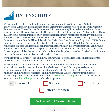
DATENSCHUTZ
Wir verwenden Cookies, um Inhalte zu personalisieren und Zugriffe auf unsere Website zu
analysieren. Wir geben Informationen zu der Verwendung unserer Website an unsere Partner für
Analysen weiter. Unsere Partner führen diese Informationen möglicherweise mit weiteren Daten
zusammen. Mit Klick auf „Cookies inkl. US-Dienste zulassen“ stimmen Sie der Nutzung dieser Dienste
zu. Mit Cookies werden mitunter auch personenbezogene Daten verarbeitet. Zu den Drittanbietern
zählen Google LLC, Facebook Inc., Vimeo LLC und YouTube LLC, die in den USA ansässig sind und dort
Daten verarbeiten. Dem EuGH nach besteht das Risiko, dass Ihre Daten dem Zugriff von US-Behörden
unterliegen und keine wirksame Rechtsbehelfe diesbezüglich besteht. Durch Ihre Zustimmung
willigen Sie ein, dass Cookies gemäß den Datenschutzrichtlinien dieser Website obwohl von uns, als
auch von Drittanbietern in den USA genutzt und verarbeitet werden dürfen. Sie können Ihre Cookie-
Einstellungen auch bearbeiten, widerrufen und entscheiden, ob und welchen Cookies Sie zustimmen
möchten (ausgenommen unbedingt erforderliche Cookies).
Wenn Sie unter 16 Jahre alt sind und Ihre Zustimmung zu freiwilligen Diensten geben möchten,
müssen Sie Ihre Erziehungsberechtigten um Erlaubnis bitten.
Wir verwenden Cookies und andere Technologien auf unserer Website. Einige von ihnen sind
essenziell, während andere uns helfen, diese Website und Ihre Erfahrung zu verbessern.
Personenbezogene Daten können verarbeitet werden (z. B. IP-Adressen), z. B. für personalisierte
Anzeigen und Inhalte oder Anzeigen- und Inhaltsmessung.
Weitere Informationen über die
Verwendung Ihrer Daten finden Sie in unserer
Datenschutzerklärung
.
Sie können Ihre Auswahl
jederzeit unter
Einstellungen
widerrufen oder anpassen.
DATENSCHUTZ
Essenziell
Statistiken
Marketing
Externe Medien
Cookies inkl. US-Dienste zulassen
Speichern