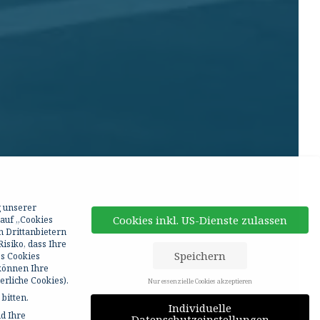
g unserer
Cookies inkl. US-Dienste zulassen
 auf „Cookies
n Drittanbietern
isiko, dass Ihre
Speichern
ss Cookies
 können Ihre
rliche Cookies).
Nur essenzielle Cookies akzeptieren
bitten.
Individuelle
d Ihre
Datenschutzeinstellungen