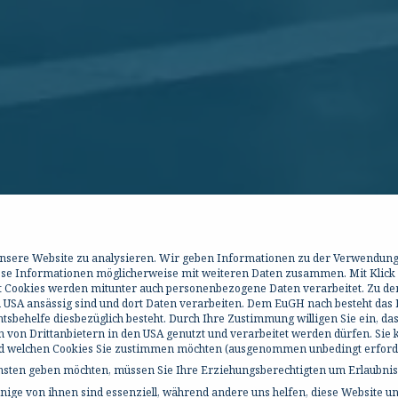
 unsere Website zu analysieren. Wir geben Informationen zu der Verwendun
iese Informationen möglicherweise mit weiteren Daten zusammen. Mit Klick
it Cookies werden mitunter auch personenbezogene Daten verarbeitet. Zu de
 USA ansässig sind und dort Daten verarbeiten. Dem EuGH nach besteht das R
behelfe diesbezüglich besteht. Durch Ihre Zustimmung willigen Sie ein, da
h von Drittanbietern in den USA genutzt und verarbeitet werden dürfen. Sie
und welchen Cookies Sie zustimmen möchten (ausgenommen unbedingt erforde
ensten geben möchten, müssen Sie Ihre Erziehungsberechtigten um Erlaubnis 
ige von ihnen sind essenziell, während andere uns helfen, diese Website un