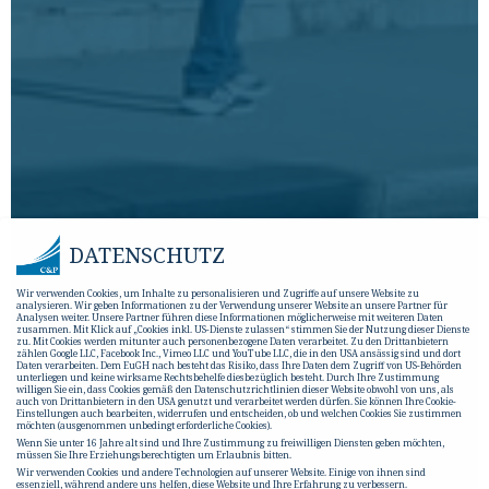
DATENSCHUTZ
Wir verwenden Cookies, um Inhalte zu personalisieren und Zugriffe auf unsere Website zu
analysieren. Wir geben Informationen zu der Verwendung unserer Website an unsere Partner für
Analysen weiter. Unsere Partner führen diese Informationen möglicherweise mit weiteren Daten
zusammen. Mit Klick auf „Cookies inkl. US-Dienste zulassen“ stimmen Sie der Nutzung dieser Dienste
zu. Mit Cookies werden mitunter auch personenbezogene Daten verarbeitet. Zu den Drittanbietern
zählen Google LLC, Facebook Inc., Vimeo LLC und YouTube LLC, die in den USA ansässig sind und dort
Daten verarbeiten. Dem EuGH nach besteht das Risiko, dass Ihre Daten dem Zugriff von US-Behörden
unterliegen und keine wirksame Rechtsbehelfe diesbezüglich besteht. Durch Ihre Zustimmung
willigen Sie ein, dass Cookies gemäß den Datenschutzrichtlinien dieser Website obwohl von uns, als
auch von Drittanbietern in den USA genutzt und verarbeitet werden dürfen. Sie können Ihre Cookie-
Einstellungen auch bearbeiten, widerrufen und entscheiden, ob und welchen Cookies Sie zustimmen
möchten (ausgenommen unbedingt erforderliche Cookies).
Wenn Sie unter 16 Jahre alt sind und Ihre Zustimmung zu freiwilligen Diensten geben möchten,
müssen Sie Ihre Erziehungsberechtigten um Erlaubnis bitten.
Wir verwenden Cookies und andere Technologien auf unserer Website. Einige von ihnen sind
essenziell, während andere uns helfen, diese Website und Ihre Erfahrung zu verbessern.