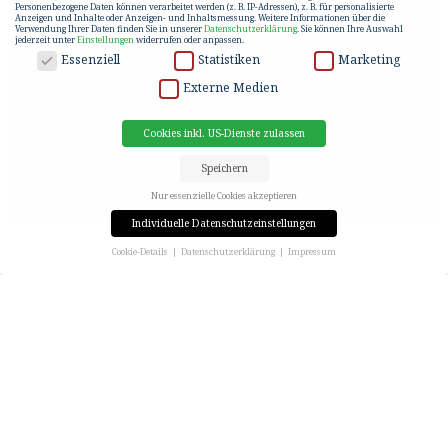
Personenbezogene Daten können verarbeitet werden (z. B. IP-Adressen), z. B. für personalisierte
Anzeigen und Inhalte oder Anzeigen- und Inhaltsmessung.
Weitere Informationen über die
Verwendung Ihrer Daten finden Sie in unserer
Datenschutzerklärung
.
Sie können Ihre Auswahl
jederzeit unter
Einstellungen
widerrufen oder anpassen.
DATENSCHUTZ
Essenziell
Statistiken
Marketing
Externe Medien
Cookies inkl. US-Dienste zulassen
Speichern
Nur essenzielle Cookies akzeptieren
Individuelle Datenschutzeinstellungen
Cookie-Details
Datenschutzerklärung
Impressum
Datenschutzeinstellungen
Wenn Sie unter 16 Jahre alt sind und Ihre Zustimmung zu freiwilligen Diensten geben möchten,
müssen Sie Ihre Erziehungsberechtigten um Erlaubnis bitten.
Wir verwenden Cookies und andere Technologien auf unserer Website. Einige von ihnen sind
essenziell, während andere uns helfen, diese Website und Ihre Erfahrung zu verbessern.
Personenbezogene Daten können verarbeitet werden (z. B. IP-Adressen), z. B. für personalisierte
Anzeigen und Inhalte oder Anzeigen- und Inhaltsmessung.
Weitere Informationen über die
Verwendung Ihrer Daten finden Sie in unserer
Datenschutzerklärung
.
Hier finden Sie eine Übersicht über alle verwendeten Cookies. Sie können Ihre Einwilligung zu ganzen
Kategorien geben oder sich weitere Informationen anzeigen lassen und so nur bestimmte Cookies
auswählen.
Cookies inkl. US-Dienste zulassen
Speichern
Nur essenzielle Cookies akzeptieren