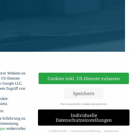
erer Website an
Cookies inkl. US-Dienste zulassen
. US-Dienste
n Google LLC,
dem Zugriff von
Speichern
okie-
ies).
Nur essenzielle Cookies akzeptieren
en.
Individuelle
re Erfahrung zu
Datenschutzeinstellungen
ltsmessung.
gen
widerrufen
Cookie-Details
Datenschutzerklärung
Impressum