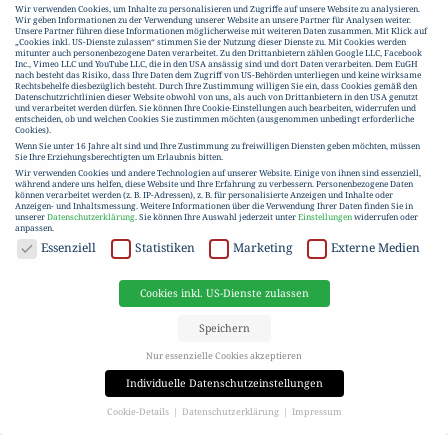
Wir verwenden Cookies, um Inhalte zu personalisieren und Zugriffe auf unsere Website zu analysieren.
Wir geben Informationen zu der Verwendung unserer Website an unsere Partner für Analysen weiter.
Unsere Partner führen diese Informationen möglicherweise mit weiteren Daten zusammen. Mit Klick auf
„Cookies inkl. US-Dienste zulassen“ stimmen Sie der Nutzung dieser Dienste zu. Mit Cookies werden
mitunter auch personenbezogene Daten verarbeitet. Zu den Drittanbietern zählen Google LLC, Facebook
Inc., Vimeo LLC und YouTube LLC, die in den USA ansässig sind und dort Daten verarbeiten. Dem EuGH
nach besteht das Risiko, dass Ihre Daten dem Zugriff von US-Behörden unterliegen und keine wirksame
Rechtsbehelfe diesbezüglich besteht. Durch Ihre Zustimmung willigen Sie ein, dass Cookies gemäß den
Datenschutzrichtlinien dieser Website obwohl von uns, als auch von Drittanbietern in den USA genutzt
und verarbeitet werden dürfen. Sie können Ihre Cookie-Einstellungen auch bearbeiten, widerrufen und
entscheiden, ob und welchen Cookies Sie zustimmen möchten (ausgenommen unbedingt erforderliche
Cookies).
Wenn Sie unter 16 Jahre alt sind und Ihre Zustimmung zu freiwilligen Diensten geben möchten, müssen
Sie Ihre Erziehungsberechtigten um Erlaubnis bitten.
Wir verwenden Cookies und andere Technologien auf unserer Website. Einige von ihnen sind essenziell,
während andere uns helfen, diese Website und Ihre Erfahrung zu verbessern.
Personenbezogene Daten
können verarbeitet werden (z. B. IP-Adressen), z. B. für personalisierte Anzeigen und Inhalte oder
Anzeigen- und Inhaltsmessung.
Weitere Informationen über die Verwendung Ihrer Daten finden Sie in
unserer
Datenschutzerklärung
.
Sie können Ihre Auswahl jederzeit unter
Einstellungen
widerrufen oder
anpassen.
DATENSCHUTZ
Essenziell
Statistiken
Marketing
Externe Medien
Cookies inkl. US-Dienste zulassen
Speichern
Nur essenzielle Cookies akzeptieren
Individuelle Datenschutzeinstellungen
Cookie-Details
Datenschutzerklärung
Impressum
Datenschutzeinstellungen