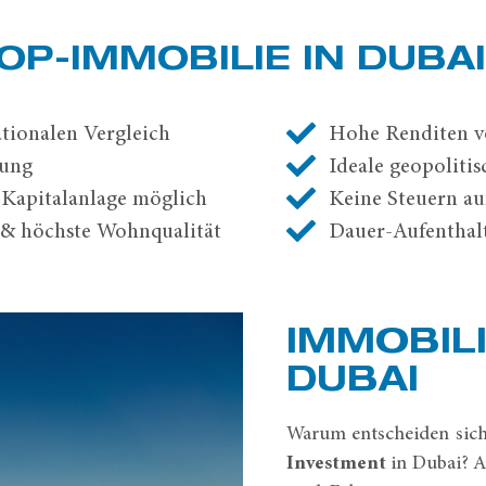
OP-IMMOBILIE IN DUBA
tionalen Vergleich
Hohe Renditen v
lung
Ideale geopoliti
 Kapitalanlage möglich
Keine Steuern a
 & höchste Wohnqualität
Dauer-Aufenthalt
IMMOBIL
DUBAI
Warum entscheiden sic
Investment
in Dubai? A