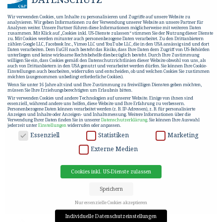
Wir verwenden Cookies, um Inhalte zu personalisieren und Zugriffe auf unsere Website zu
analysieren. Wir geben Informationen zu der Verwendung unserer Website an unsere Partner für
Analysen weiter. Unsere Partner führen diese Informationen möglicherweise mit weiteren Daten
zusammen. Mit Klick auf „Cookies inkl. US-Dienste zulassen“ stimmen Sie der Nutzung dieser Dienste
zu. Mit Cookies werden mitunter auch personenbezogene Daten verarbeitet. Zu den Drittanbietern
zählen Google LLC, Facebook Inc., Vimeo LLC und YouTube LLC, die in den USA ansässig sind und dort
Daten verarbeiten. Dem EuGH nach besteht das Risiko, dass Ihre Daten dem Zugriff von US-Behörden
unterliegen und keine wirksame Rechtsbehelfe diesbezüglich besteht. Durch Ihre Zustimmung
willigen Sie ein, dass Cookies gemäß den Datenschutzrichtlinien dieser Website obwohl von uns, als
auch von Drittanbietern in den USA genutzt und verarbeitet werden dürfen. Sie können Ihre Cookie-
Einstellungen auch bearbeiten, widerrufen und entscheiden, ob und welchen Cookies Sie zustimmen
möchten (ausgenommen unbedingt erforderliche Cookies).
Wenn Sie unter 16 Jahre alt sind und Ihre Zustimmung zu freiwilligen Diensten geben möchten,
müssen Sie Ihre Erziehungsberechtigten um Erlaubnis bitten.
Wir verwenden Cookies und andere Technologien auf unserer Website. Einige von ihnen sind
essenziell, während andere uns helfen, diese Website und Ihre Erfahrung zu verbessern.
Personenbezogene Daten können verarbeitet werden (z. B. IP-Adressen), z. B. für personalisierte
Anzeigen und Inhalte oder Anzeigen- und Inhaltsmessung.
Weitere Informationen über die
Verwendung Ihrer Daten finden Sie in unserer
Datenschutzerklärung
.
Sie können Ihre Auswahl
jederzeit unter
Einstellungen
widerrufen oder anpassen.
DATENSCHUTZ
Essenziell
Statistiken
Marketing
Externe Medien
Cookies inkl. US-Dienste zulassen
Speichern
Nur essenzielle Cookies akzeptieren
Individuelle Datenschutzeinstellungen