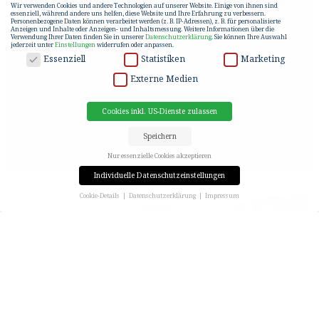
Wir verwenden Cookies und andere Technologien auf unserer Website. Einige von ihnen sind
essenziell, während andere uns helfen, diese Website und Ihre Erfahrung zu verbessern.
Personenbezogene Daten können verarbeitet werden (z. B. IP-Adressen), z. B. für personalisierte
Anzeigen und Inhalte oder Anzeigen- und Inhaltsmessung.
Weitere Informationen über die
Verwendung Ihrer Daten finden Sie in unserer
Datenschutzerklärung
.
Sie können Ihre Auswahl
jederzeit unter
Einstellungen
widerrufen oder anpassen.
DATENSCHUTZ
Essenziell
Statistiken
Marketing
Externe Medien
Cookies inkl. US-Dienste zulassen
Speichern
Nur essenzielle Cookies akzeptieren
Individuelle Datenschutzeinstellungen
Cookie-Details
Datenschutzerklärung
Impressum
Datenschutzeinstellungen
Wenn Sie unter 16 Jahre alt sind und Ihre Zustimmung zu freiwilligen Diensten geben möchten,
müssen Sie Ihre Erziehungsberechtigten um Erlaubnis bitten.
Wir verwenden Cookies und andere Technologien auf unserer Website. Einige von ihnen sind
essenziell, während andere uns helfen, diese Website und Ihre Erfahrung zu verbessern.
Personenbezogene Daten können verarbeitet werden (z. B. IP-Adressen), z. B. für personalisierte
Anzeigen und Inhalte oder Anzeigen- und Inhaltsmessung.
Weitere Informationen über die
Verwendung Ihrer Daten finden Sie in unserer
Datenschutzerklärung
.
Hier finden Sie eine Übersicht über alle verwendeten Cookies. Sie können Ihre Einwilligung zu ganzen
Kategorien geben oder sich weitere Informationen anzeigen lassen und so nur bestimmte Cookies
auswählen.