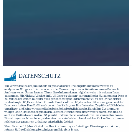
DATENSCHUTZ
Wir verwenden Cookies, um Inhalte zu personalisieren und Zugriffe auf unsere Website zu
analysieren. Wir geben Informationen zu der Verwendung unserer Website an unsere Partner für
Analysen weiter. Unsere Partner führen diese Informationen möglicherweise mit weiteren Daten
zusammen. Mit Klick auf „Cookies inkl. US-Dienste zulassen“ stimmen Sie der Nutzung dieser Dienste
zu. Mit Cookies werden mitunter auch personenbezogene Daten verarbeitet. Zu den Drittanbietern
zählen Google LLC, Facebook Inc., Vimeo LLC und YouTube LLC, die in den USA ansässig sind und dort
Daten verarbeiten. Dem EuGH nach besteht das Risiko, dass Ihre Daten dem Zugriff von US-Behörden
unterliegen und keine wirksame Rechtsbehelfe diesbezüglich besteht. Durch Ihre Zustimmung
willigen Sie ein, dass Cookies gemäß den Datenschutzrichtlinien dieser Website obwohl von uns, als
auch von Drittanbietern in den USA genutzt und verarbeitet werden dürfen. Sie können Ihre Cookie-
Einstellungen auch bearbeiten, widerrufen und entscheiden, ob und welchen Cookies Sie zustimmen
möchten (ausgenommen unbedingt erforderliche Cookies).
Wenn Sie unter 16 Jahre alt sind und Ihre Zustimmung zu freiwilligen Diensten geben möchten,
müssen Sie Ihre Erziehungsberechtigten um Erlaubnis bitten.