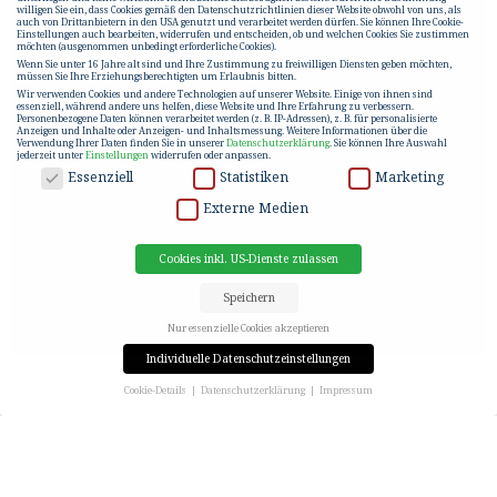
willigen Sie ein, dass Cookies gemäß den Datenschutzrichtlinien dieser Website obwohl von uns, als
auch von Drittanbietern in den USA genutzt und verarbeitet werden dürfen. Sie können Ihre Cookie-
Einstellungen auch bearbeiten, widerrufen und entscheiden, ob und welchen Cookies Sie zustimmen
möchten (ausgenommen unbedingt erforderliche Cookies).
Wenn Sie unter 16 Jahre alt sind und Ihre Zustimmung zu freiwilligen Diensten geben möchten,
müssen Sie Ihre Erziehungsberechtigten um Erlaubnis bitten.
Wir verwenden Cookies und andere Technologien auf unserer Website. Einige von ihnen sind
essenziell, während andere uns helfen, diese Website und Ihre Erfahrung zu verbessern.
Personenbezogene Daten können verarbeitet werden (z. B. IP-Adressen), z. B. für personalisierte
Anzeigen und Inhalte oder Anzeigen- und Inhaltsmessung.
Weitere Informationen über die
Verwendung Ihrer Daten finden Sie in unserer
Datenschutzerklärung
.
Sie können Ihre Auswahl
jederzeit unter
Einstellungen
widerrufen oder anpassen.
DATENSCHUTZ
Essenziell
Statistiken
Marketing
Externe Medien
Cookies inkl. US-Dienste zulassen
Speichern
Nur essenzielle Cookies akzeptieren
Individuelle Datenschutzeinstellungen
Cookie-Details
Datenschutzerklärung
Impressum
Datenschutzeinstellungen
Wenn Sie unter 16 Jahre alt sind und Ihre Zustimmung zu freiwilligen Diensten geben möchten,
müssen Sie Ihre Erziehungsberechtigten um Erlaubnis bitten.
Wir verwenden Cookies und andere Technologien auf unserer Website. Einige von ihnen sind