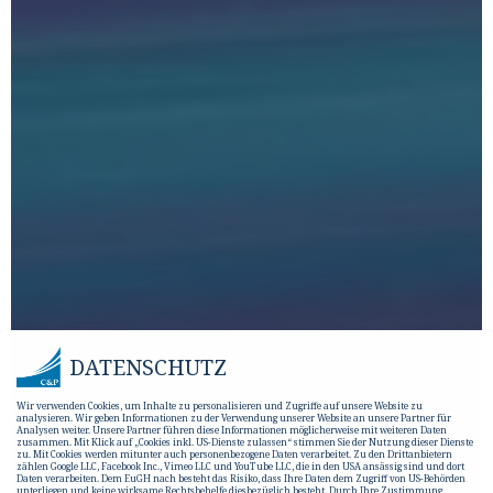
DATENSCHUTZ
Wir verwenden Cookies, um Inhalte zu personalisieren und Zugriffe auf unsere Website zu
analysieren. Wir geben Informationen zu der Verwendung unserer Website an unsere Partner für
Analysen weiter. Unsere Partner führen diese Informationen möglicherweise mit weiteren Daten
zusammen. Mit Klick auf „Cookies inkl. US-Dienste zulassen“ stimmen Sie der Nutzung dieser Dienste
zu. Mit Cookies werden mitunter auch personenbezogene Daten verarbeitet. Zu den Drittanbietern
zählen Google LLC, Facebook Inc., Vimeo LLC und YouTube LLC, die in den USA ansässig sind und dort
Daten verarbeiten. Dem EuGH nach besteht das Risiko, dass Ihre Daten dem Zugriff von US-Behörden
unterliegen und keine wirksame Rechtsbehelfe diesbezüglich besteht. Durch Ihre Zustimmung