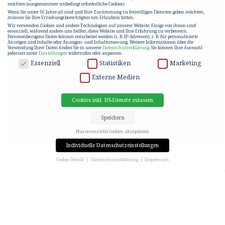
möchten (ausgenommen unbedingt erforderliche Cookies).
Wenn Sie unter 16 Jahre alt sind und Ihre Zustimmung zu freiwilligen Diensten geben möchten,
müssen Sie Ihre Erziehungsberechtigten um Erlaubnis bitten.
Wir verwenden Cookies und andere Technologien auf unserer Website. Einige von ihnen sind
essenziell, während andere uns helfen, diese Website und Ihre Erfahrung zu verbessern.
Personenbezogene Daten können verarbeitet werden (z. B. IP-Adressen), z. B. für personalisierte
Anzeigen und Inhalte oder Anzeigen- und Inhaltsmessung.
Weitere Informationen über die
Verwendung Ihrer Daten finden Sie in unserer
Datenschutzerklärung
.
Sie können Ihre Auswahl
jederzeit unter
Einstellungen
widerrufen oder anpassen.
DATENSCHUTZ
Essenziell
Statistiken
Marketing
Externe Medien
Cookies inkl. US-Dienste zulassen
Speichern
Nur essenzielle Cookies akzeptieren
Individuelle Datenschutzeinstellungen
Cookie-Details
Datenschutzerklärung
Impressum
Datenschutzeinstellungen
Wenn Sie unter 16 Jahre alt sind und Ihre Zustimmung zu freiwilligen Diensten geben möchten,
müssen Sie Ihre Erziehungsberechtigten um Erlaubnis bitten.
Wir verwenden Cookies und andere Technologien auf unserer Website. Einige von ihnen sind
essenziell, während andere uns helfen, diese Website und Ihre Erfahrung zu verbessern.
Personenbezogene Daten können verarbeitet werden (z. B. IP-Adressen), z. B. für personalisierte
Anzeigen und Inhalte oder Anzeigen- und Inhaltsmessung.
Weitere Informationen über die
Verwendung Ihrer Daten finden Sie in unserer
Datenschutzerklärung
.