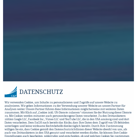
DATENSCHUTZ
Wir verwenden Cookies, um Inhalte zu personalisieren und Zugriffe auf unsere Website zu
analysieren. Wir geben Informationen zu der Verwendung unserer Website an unsere Partner für
Analysen weiter. Unsere Partner führen diese Informationen möglicherweise mit weiteren Daten
zusammen. Mit Klick auf „Cookies inkl. US-Dienste zulassen“ stimmen Sie der Nutzung dieser Dienste
zu. Mit Cookies werden mitunter auch personenbezogene Daten verarbeitet. Zu den Drittanbietern
zählen Google LLC, Facebook Inc., Vimeo LLC und YouTube LLC, die in den USA ansässig sind und dort
Daten verarbeiten. Dem EuGH nach besteht das Risiko, dass Ihre Daten dem Zugriff von US-Behörden
unterliegen und keine wirksame Rechtsbehelfe diesbezüglich besteht. Durch Ihre Zustimmung
willigen Sie ein, dass Cookies gemäß den Datenschutzrichtlinien dieser Website obwohl von uns, als
auch von Drittanbietern in den USA genutzt und verarbeitet werden dürfen. Sie können Ihre Cookie-
Einstellungen auch bearbeiten, widerrufen und entscheiden, ob und welchen Cookies Sie zustimmen