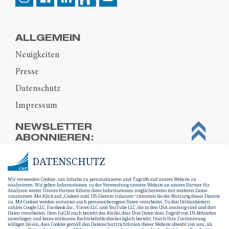
ALLGEMEIN
Neuigkeiten
Presse
Datenschutz
Impressum
NEWSLETTER
ABONNIEREN:
DATENSCHUTZ
Wir verwenden Cookies, um Inhalte zu personalisieren und Zugriffe auf unsere Website zu
analysieren. Wir geben Informationen zu der Verwendung unserer Website an unsere Partner für
Analysen weiter. Unsere Partner führen diese Informationen möglicherweise mit weiteren Daten
zusammen. Mit Klick auf „Cookies inkl. US-Dienste zulassen“ stimmen Sie der Nutzung dieser Dienste
zu. Mit Cookies werden mitunter auch personenbezogene Daten verarbeitet. Zu den Drittanbietern
zählen Google LLC, Facebook Inc., Vimeo LLC und YouTube LLC, die in den USA ansässig sind und dort
Daten verarbeiten. Dem EuGH nach besteht das Risiko, dass Ihre Daten dem Zugriff von US-Behörden
unterliegen und keine wirksame Rechtsbehelfe diesbezüglich besteht. Durch Ihre Zustimmung
willigen Sie ein, dass Cookies gemäß den Datenschutzrichtlinien dieser Website obwohl von uns, als