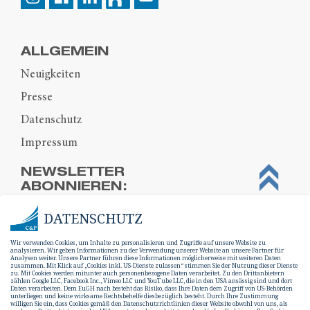
ALLGEMEIN
Neuigkeiten
Presse
Datenschutz
Impressum
NEWSLETTER
ABONNIEREN:
DATENSCHUTZ
Wir verwenden Cookies, um Inhalte zu personalisieren und Zugriffe auf unsere Website zu
analysieren. Wir geben Informationen zu der Verwendung unserer Website an unsere Partner für
Analysen weiter. Unsere Partner führen diese Informationen möglicherweise mit weiteren Daten
zusammen. Mit Klick auf „Cookies inkl. US-Dienste zulassen“ stimmen Sie der Nutzung dieser Dienste
zu. Mit Cookies werden mitunter auch personenbezogene Daten verarbeitet. Zu den Drittanbietern
zählen Google LLC, Facebook Inc., Vimeo LLC und YouTube LLC, die in den USA ansässig sind und dort
Daten verarbeiten. Dem EuGH nach besteht das Risiko, dass Ihre Daten dem Zugriff von US-Behörden
unterliegen und keine wirksame Rechtsbehelfe diesbezüglich besteht. Durch Ihre Zustimmung
willigen Sie ein, dass Cookies gemäß den Datenschutzrichtlinien dieser Website obwohl von uns, als