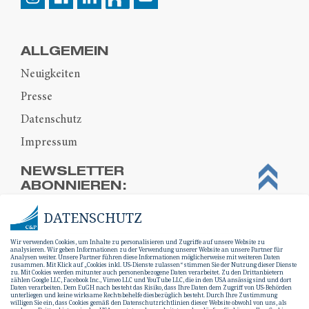
ALLGEMEIN
Neuigkeiten
Presse
Datenschutz
Impressum
NEWSLETTER
ABONNIEREN:
DATENSCHUTZ
Wir verwenden Cookies, um Inhalte zu personalisieren und Zugriffe auf unsere Website zu
analysieren. Wir geben Informationen zu der Verwendung unserer Website an unsere Partner für
Analysen weiter. Unsere Partner führen diese Informationen möglicherweise mit weiteren Daten
zusammen. Mit Klick auf „Cookies inkl. US-Dienste zulassen“ stimmen Sie der Nutzung dieser Dienste
zu. Mit Cookies werden mitunter auch personenbezogene Daten verarbeitet. Zu den Drittanbietern
zählen Google LLC, Facebook Inc., Vimeo LLC und YouTube LLC, die in den USA ansässig sind und dort
Daten verarbeiten. Dem EuGH nach besteht das Risiko, dass Ihre Daten dem Zugriff von US-Behörden
unterliegen und keine wirksame Rechtsbehelfe diesbezüglich besteht. Durch Ihre Zustimmung
willigen Sie ein, dass Cookies gemäß den Datenschutzrichtlinien dieser Website obwohl von uns, als