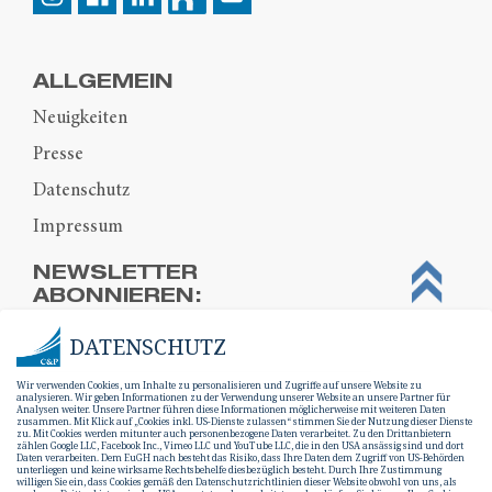
ALLGEMEIN
Neuigkeiten
Presse
Datenschutz
Impressum
NEWSLETTER
ABONNIEREN:
DATENSCHUTZ
Wir verwenden Cookies, um Inhalte zu personalisieren und Zugriffe auf unsere Website zu
analysieren. Wir geben Informationen zu der Verwendung unserer Website an unsere Partner für
Analysen weiter. Unsere Partner führen diese Informationen möglicherweise mit weiteren Daten
zusammen. Mit Klick auf „Cookies inkl. US-Dienste zulassen“ stimmen Sie der Nutzung dieser Dienste
zu. Mit Cookies werden mitunter auch personenbezogene Daten verarbeitet. Zu den Drittanbietern
zählen Google LLC, Facebook Inc., Vimeo LLC und YouTube LLC, die in den USA ansässig sind und dort
Daten verarbeiten. Dem EuGH nach besteht das Risiko, dass Ihre Daten dem Zugriff von US-Behörden
unterliegen und keine wirksame Rechtsbehelfe diesbezüglich besteht. Durch Ihre Zustimmung
willigen Sie ein, dass Cookies gemäß den Datenschutzrichtlinien dieser Website obwohl von uns, als