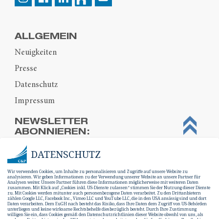
ALLGEMEIN
Neuigkeiten
Presse
Datenschutz
Impressum
NEWSLETTER
ABONNIEREN:
DATENSCHUTZ
Wir verwenden Cookies, um Inhalte zu personalisieren und Zugriffe auf unsere Website zu
analysieren. Wir geben Informationen zu der Verwendung unserer Website an unsere Partner für
Analysen weiter. Unsere Partner führen diese Informationen möglicherweise mit weiteren Daten
zusammen. Mit Klick auf „Cookies inkl. US-Dienste zulassen“ stimmen Sie der Nutzung dieser Dienste
zu. Mit Cookies werden mitunter auch personenbezogene Daten verarbeitet. Zu den Drittanbietern
zählen Google LLC, Facebook Inc., Vimeo LLC und YouTube LLC, die in den USA ansässig sind und dort
Daten verarbeiten. Dem EuGH nach besteht das Risiko, dass Ihre Daten dem Zugriff von US-Behörden
unterliegen und keine wirksame Rechtsbehelfe diesbezüglich besteht. Durch Ihre Zustimmung
willigen Sie ein, dass Cookies gemäß den Datenschutzrichtlinien dieser Website obwohl von uns, als