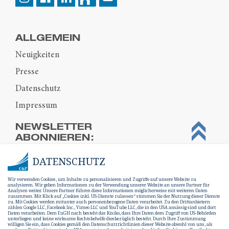
ALLGEMEIN
Neuigkeiten
Presse
Datenschutz
Impressum
NEWSLETTER
ABONNIEREN:
DATENSCHUTZ
Wir verwenden Cookies, um Inhalte zu personalisieren und Zugriffe auf unsere Website zu
analysieren. Wir geben Informationen zu der Verwendung unserer Website an unsere Partner für
Analysen weiter. Unsere Partner führen diese Informationen möglicherweise mit weiteren Daten
zusammen. Mit Klick auf „Cookies inkl. US-Dienste zulassen“ stimmen Sie der Nutzung dieser Dienste
zu. Mit Cookies werden mitunter auch personenbezogene Daten verarbeitet. Zu den Drittanbietern
zählen Google LLC, Facebook Inc., Vimeo LLC und YouTube LLC, die in den USA ansässig sind und dort
Daten verarbeiten. Dem EuGH nach besteht das Risiko, dass Ihre Daten dem Zugriff von US-Behörden
unterliegen und keine wirksame Rechtsbehelfe diesbezüglich besteht. Durch Ihre Zustimmung
willigen Sie ein, dass Cookies gemäß den Datenschutzrichtlinien dieser Website obwohl von uns, als