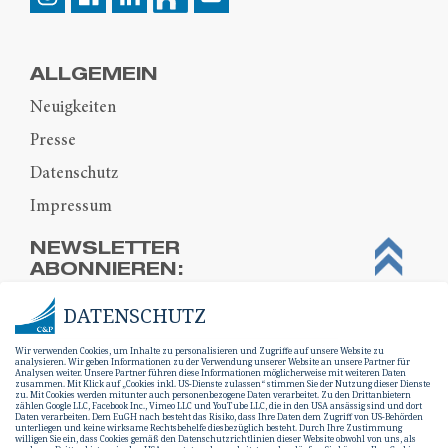
ALLGEMEIN
Neuigkeiten
Presse
Datenschutz
Impressum
NEWSLETTER
ABONNIEREN:
DATENSCHUTZ
Wir verwenden Cookies, um Inhalte zu personalisieren und Zugriffe auf unsere Website zu
analysieren. Wir geben Informationen zu der Verwendung unserer Website an unsere Partner für
Analysen weiter. Unsere Partner führen diese Informationen möglicherweise mit weiteren Daten
zusammen. Mit Klick auf „Cookies inkl. US-Dienste zulassen“ stimmen Sie der Nutzung dieser Dienste
zu. Mit Cookies werden mitunter auch personenbezogene Daten verarbeitet. Zu den Drittanbietern
zählen Google LLC, Facebook Inc., Vimeo LLC und YouTube LLC, die in den USA ansässig sind und dort
Daten verarbeiten. Dem EuGH nach besteht das Risiko, dass Ihre Daten dem Zugriff von US-Behörden
unterliegen und keine wirksame Rechtsbehelfe diesbezüglich besteht. Durch Ihre Zustimmung
willigen Sie ein, dass Cookies gemäß den Datenschutzrichtlinien dieser Website obwohl von uns, als