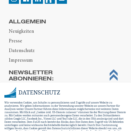
ALLGEMEIN
Neuigkeiten
Presse
Datenschutz
Impressum
NEWSLETTER
ABONNIEREN:
DATENSCHUTZ
Wir verwenden Cookies, um Inhalte zu personalisieren und Zugriffe auf unsere Website zu
analysieren. Wir geben Informationen zu der Verwendung unserer Website an unsere Partner für
Analysen weiter. Unsere Partner führen diese Informationen möglicherweise mit weiteren Daten
zusammen. Mit Klick auf „Cookies inkl. US-Dienste zulassen“ stimmen Sie der Nutzung dieser Dienste
zu. Mit Cookies werden mitunter auch personenbezogene Daten verarbeitet. Zu den Drittanbietern
zählen Google LLC, Facebook Inc., Vimeo LLC und YouTube LLC, die in den USA ansässig sind und dort
Daten verarbeiten. Dem EuGH nach besteht das Risiko, dass Ihre Daten dem Zugriff von US-Behörden
unterliegen und keine wirksame Rechtsbehelfe diesbezüglich besteht. Durch Ihre Zustimmung
willigen Sie ein, dass Cookies gemäß den Datenschutzrichtlinien dieser Website obwohl von uns, als