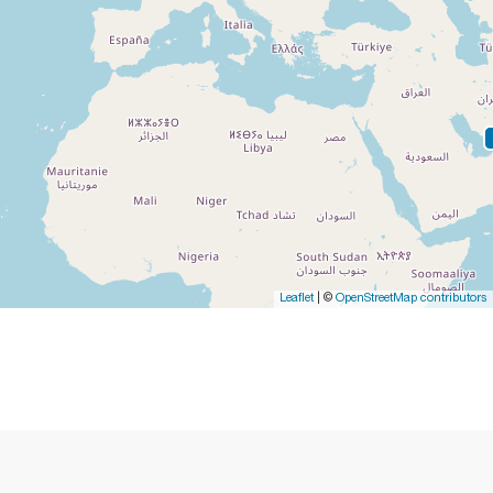
Leaflet
| ©
OpenStreetMap contributors