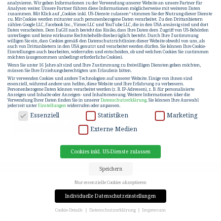
analysieren. Wir geben Informationen zu der Verwendung unserer Website an unsere Partner für
Analysen weiter. Unsere Partner führen diese Informationen möglicherweise mit weiteren Daten
zusammen. Mit Klick auf „Cookies inkl. US-Dienste zulassen“ stimmen Sie der Nutzung dieser Dienste
zu. Mit Cookies werden mitunter auch personenbezogene Daten verarbeitet. Zu den Drittanbietern
zählen Google LLC, Facebook Inc., Vimeo LLC und YouTube LLC, die in den USA ansässig sind und dort
Daten verarbeiten. Dem EuGH nach besteht das Risiko, dass Ihre Daten dem Zugriff von US-Behörden
unterliegen und keine wirksame Rechtsbehelfe diesbezüglich besteht. Durch Ihre Zustimmung
willigen Sie ein, dass Cookies gemäß den Datenschutzrichtlinien dieser Website obwohl von uns, als
auch von Drittanbietern in den USA genutzt und verarbeitet werden dürfen. Sie können Ihre Cookie-
Einstellungen auch bearbeiten, widerrufen und entscheiden, ob und welchen Cookies Sie zustimmen
möchten (ausgenommen unbedingt erforderliche Cookies).
Wenn Sie unter 16 Jahre alt sind und Ihre Zustimmung zu freiwilligen Diensten geben möchten,
müssen Sie Ihre Erziehungsberechtigten um Erlaubnis bitten.
Wir verwenden Cookies und andere Technologien auf unserer Website. Einige von ihnen sind
essenziell, während andere uns helfen, diese Website und Ihre Erfahrung zu verbessern.
Hiermit stimme ich der
Datenschutz-
Personenbezogene Daten können verarbeitet werden (z. B. IP-Adressen), z. B. für personalisierte
Erklärung
zu.
Anzeigen und Inhalte oder Anzeigen- und Inhaltsmessung.
Weitere Informationen über die
Verwendung Ihrer Daten finden Sie in unserer
Datenschutzerklärung
.
Sie können Ihre Auswahl
jederzeit unter
Einstellungen
widerrufen oder anpassen.
DATENSCHUTZ
Essenziell
Statistiken
Marketing
ANMELDEN
Externe Medien
Cookies inkl. US-Dienste zulassen
Speichern
Nur essenzielle Cookies akzeptieren
Individuelle Datenschutzeinstellungen
Cookie-Details
Datenschutzerklärung
Impressum