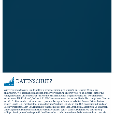
DATENSCHUTZ
Wir verwenden Cookies, um Inhalte zu personalisieren und Zugriffe auf unsere Website zu
analysieren. Wir geben Informationen zu der Verwendung unserer Website an unsere Partner für
Analysen weiter. Unsere Partner führen diese Informationen möglicherweise mit weiteren Daten
zusammen. Mit Klick auf „Cookies inkl. US-Dienste zulassen“ stimmen Sie der Nutzung dieser Dienste
zu. Mit Cookies werden mitunter auch personenbezogene Daten verarbeitet. Zu den Drittanbietern
zählen Google LLC, Facebook Inc., Vimeo LLC und YouTube LLC, die in den USA ansässig sind und dort
Daten verarbeiten. Dem EuGH nach besteht das Risiko, dass Ihre Daten dem Zugriff von US-Behörden
unterliegen und keine wirksame Rechtsbehelfe diesbezüglich besteht. Durch Ihre Zustimmung
willigen Sie ein, dass Cookies gemäß den Datenschutzrichtlinien dieser Website obwohl von uns, als