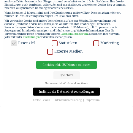
auch von Drittanbietern in den USA genutzt und verarbeitet werden dürfen. Sie können Ihre Cookie-
Einstellungen auch bearbeiten, widerrufen und entscheiden, ob und welchen Cookies Sie zustimmen
möchten (ausgenommen unbedingt erforderliche Cookies).
Wenn Sie unter 16 Jahre alt sind und Ihre Zustimmung zu freiwilligen Diensten geben möchten,
müssen Sie Ihre Erziehungsberechtigten um Erlaubnis bitten.
Wir verwenden Cookies und andere Technologien auf unserer Website. Einige von ihnen sind
essenziell, während andere uns helfen, diese Website und Ihre Erfahrung zu verbessern.
Personenbezogene Daten können verarbeitet werden (z. B. IP-Adressen), z. B. für personalisierte
Anzeigen und Inhalte oder Anzeigen- und Inhaltsmessung.
Weitere Informationen über die
Verwendung Ihrer Daten finden Sie in unserer
Datenschutzerklärung
.
Sie können Ihre Auswahl
jederzeit unter
Einstellungen
widerrufen oder anpassen.
DATENSCHUTZ
Essenziell
Statistiken
Marketing
Externe Medien
Cookies inkl. US-Dienste zulassen
Speichern
Nur essenzielle Cookies akzeptieren
Individuelle Datenschutzeinstellungen
Cookie-Details
Datenschutzerklärung
Impressum
Datenschutzeinstellungen
C&P KUNDENSTIMMEN – TEIL 3
Wenn Sie unter 16 Jahre alt sind und Ihre Zustimmung zu freiwilligen Diensten geben möchten,
müssen Sie Ihre Erziehungsberechtigten um Erlaubnis bitten.
Wir verwenden Cookies und andere Technologien auf unserer Website. Einige von ihnen sind
essenziell, während andere uns helfen, diese Website und Ihre Erfahrung zu verbessern.
Personenbezogene Daten können verarbeitet werden (z. B. IP-Adressen), z. B. für personalisierte