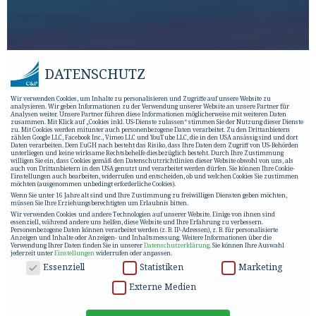
DATENSCHUTZ
Wir verwenden Cookies, um Inhalte zu personalisieren und Zugriffe auf unsere Website zu
analysieren. Wir geben Informationen zu der Verwendung unserer Website an unsere Partner für
Analysen weiter. Unsere Partner führen diese Informationen möglicherweise mit weiteren Daten
zusammen. Mit Klick auf „Cookies inkl. US-Dienste zulassen“ stimmen Sie der Nutzung dieser Dienste
zu. Mit Cookies werden mitunter auch personenbezogene Daten verarbeitet. Zu den Drittanbietern
zählen Google LLC, Facebook Inc., Vimeo LLC und YouTube LLC, die in den USA ansässig sind und dort
Daten verarbeiten. Dem EuGH nach besteht das Risiko, dass Ihre Daten dem Zugriff von US-Behörden
unterliegen und keine wirksame Rechtsbehelfe diesbezüglich besteht. Durch Ihre Zustimmung
willigen Sie ein, dass Cookies gemäß den Datenschutzrichtlinien dieser Website obwohl von uns, als
auch von Drittanbietern in den USA genutzt und verarbeitet werden dürfen. Sie können Ihre Cookie-
Einstellungen auch bearbeiten, widerrufen und entscheiden, ob und welchen Cookies Sie zustimmen
möchten (ausgenommen unbedingt erforderliche Cookies).
Wenn Sie unter 16 Jahre alt sind und Ihre Zustimmung zu freiwilligen Diensten geben möchten,
müssen Sie Ihre Erziehungsberechtigten um Erlaubnis bitten.
Wir verwenden Cookies und andere Technologien auf unserer Website. Einige von ihnen sind
essenziell, während andere uns helfen, diese Website und Ihre Erfahrung zu verbessern.
Personenbezogene Daten können verarbeitet werden (z. B. IP-Adressen), z. B. für personalisierte
Anzeigen und Inhalte oder Anzeigen- und Inhaltsmessung.
Weitere Informationen über die
Verwendung Ihrer Daten finden Sie in unserer
Datenschutzerklärung
.
Sie können Ihre Auswahl
jederzeit unter
Einstellungen
widerrufen oder anpassen.
DATENSCHUTZ
Essenziell
Statistiken
Marketing
Externe Medien